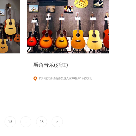
爵角音乐(浙江)
杭州临安西径山路吴越人家28幢110帝亦文化
15
...
28
>