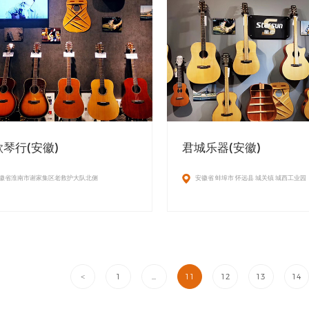
琴行(安徽)
君城乐器(安徽)
徽省淮南市谢家集区老救护大队北侧
安徽省 蚌埠市 怀远县 城关镇 城西工业园
1
...
11
12
13
14
<