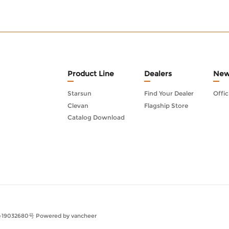
Product Line
Dealers
New
Starsun
Find Your Dealer
Offic
Clevan
Flagship Store
Catalog Download
19032680号
Powered by vancheer