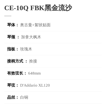
CE-10Q FBK黑金流沙
琴体：
奥古曼+絮状贴面
琴颈 ：
加拿大枫木
指板：
玫瑰木
接柄方式 ：
拴接
有效弦长：
648mm
琴弦：
D'Addario XL120
品丝：
白铜